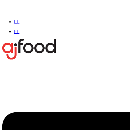
PL
PL