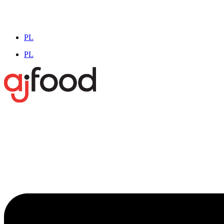
PL
PL