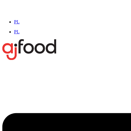
PL
PL