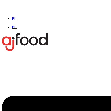
PL
PL