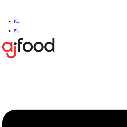
PL
PL