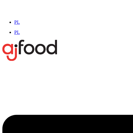
PL
PL