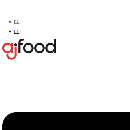
PL
PL