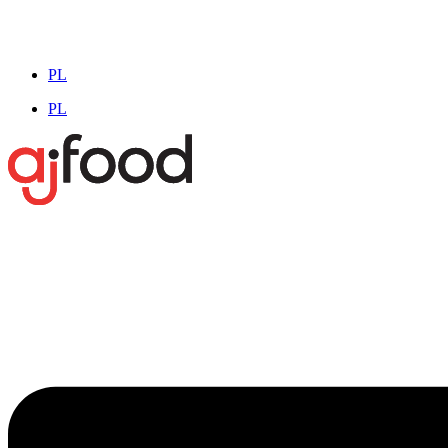
PL
PL