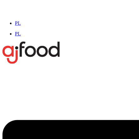
PL
PL