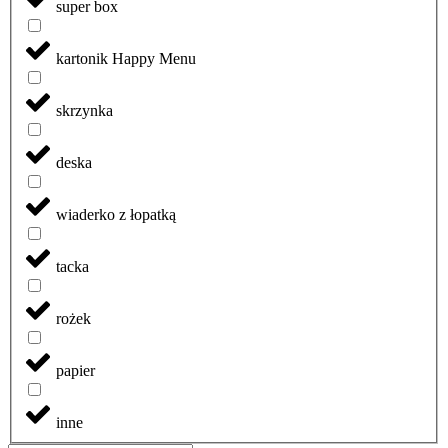
super box
kartonik Happy Menu
skrzynka
deska
wiaderko z łopatką
tacka
rożek
papier
inne