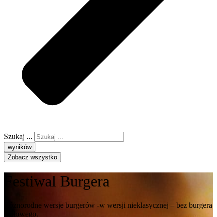
Szukaj ...
wyników
Zobacz wszystko
Festiwal Burgera
Różnorodne wersje burgerów -w wersji nieklasycznej – bez burgera
wołowego.