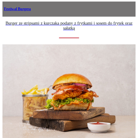
Festiwal Burgera
Burger ze stripsami z kurczaka podany z frytkami i sosem do frytek oraz
sałatką