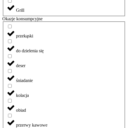
Grill
Okazje konsumpcyjne
przekąski
do dzielenia się
deser
śniadanie
kolacja
obiad
przerwy kawowe