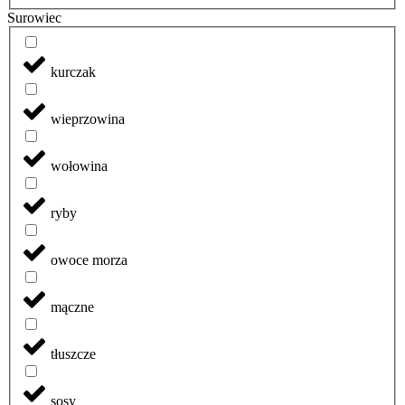
Surowiec
kurczak
wieprzowina
wołowina
ryby
owoce morza
mączne
tłuszcze
sosy