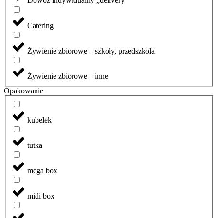
Dowóz indywidualny „delivery”
Catering
Żywienie zbiorowe – szkoły, przedszkola
Żywienie zbiorowe – inne
Opakowanie
kubełek
tutka
mega box
midi box