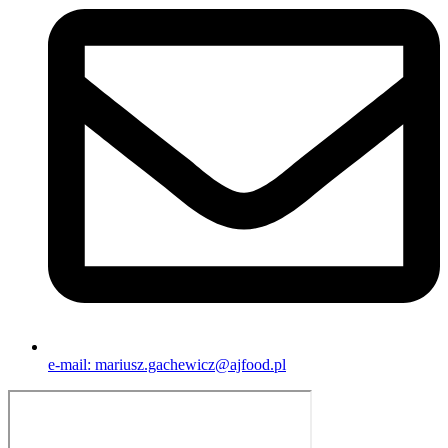
e-mail: mariusz.gachewicz@ajfood.pl