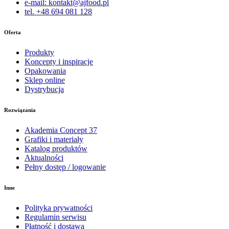
e-mail: kontakt@ajfood.pl
tel. +48 694 081 128
Oferta
Produkty
Koncepty i inspiracje
Opakowania
Sklep online
Dystrybucja
Rozwiązania
Akademia Concept 37
Grafiki i materiały
Katalog produktów
Aktualności
Pełny dostęp / logowanie
Inne
Polityka prywatności
Regulamin serwisu
Płatność i dostawa