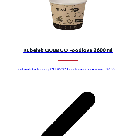
Kubełek QUB&GO Foodlove 2600 ml
Kubełek kartonowy QUB&GO Foodlove o pojemności 2600…