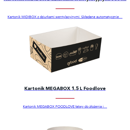
Kartonik MIDIBOX z dziurkami wentylacyjnymi. Składane automatycznie…
Kartonik MEGABOX 1,5 L Foodlove
Kartonik MEGABOX FOODLOVE łatwy do złożenia i…