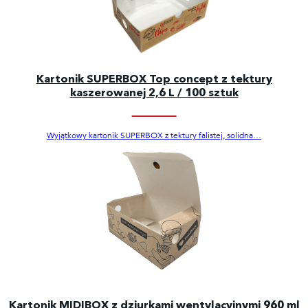
Kartonik SUPERBOX Top concept z tektury
kaszerowanej 2,6 L / 100 sztuk
Wyjątkowy kartonik SUPERBOX z tektury falistej, solidna…
Kartonik MIDIBOX z dziurkami wentylacyjnymi 960 ml