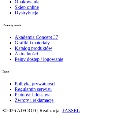
Opakowania
Sklep online
Dystrybucja
Rozwiązania
Akademia Concept 37
Grafiki i materiały
Katalog produktów
Aktualności
Pełny dostęp / logowanie
Inne
Polityka prywatności
Regulamin serwisu
Płatność i dostawa
Zwroty i reklamacje
©2026 AJFOOD | Realizacja:
TASSEL