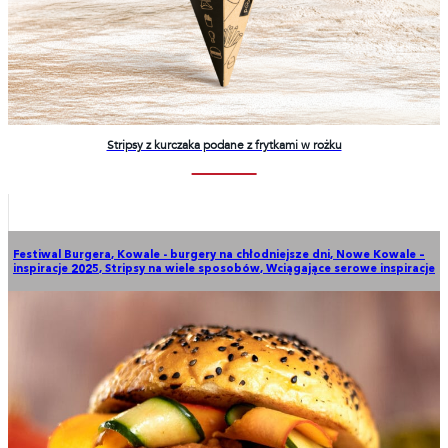
Stripsy z kurczaka podane z frytkami w rożku
Festiwal Burgera
,
Kowale - burgery na chłodniejsze dni
,
Nowe Kowale –
inspiracje 2025
,
Stripsy na wiele sposobów
,
Wciągające serowe inspiracje