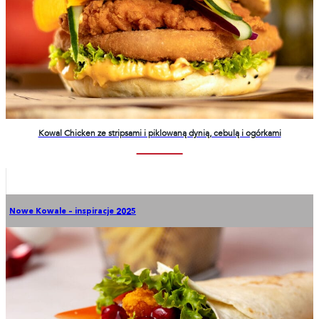
Kowal Chicken ze stripsami i piklowaną dynią, cebulą i ogórkami
Nowe Kowale – inspiracje 2025