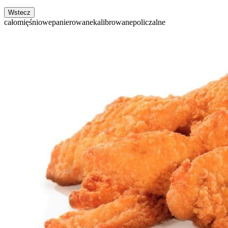
Wstecz
całomięśniowe
panierowane
kalibrowane
policzalne