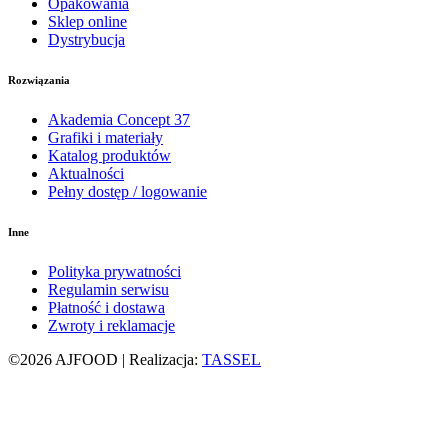
Opakowania
Sklep online
Dystrybucja
Rozwiązania
Akademia Concept 37
Grafiki i materiały
Katalog produktów
Aktualności
Pełny dostęp / logowanie
Inne
Polityka prywatności
Regulamin serwisu
Płatność i dostawa
Zwroty i reklamacje
©2026 AJFOOD | Realizacja:
TASSEL