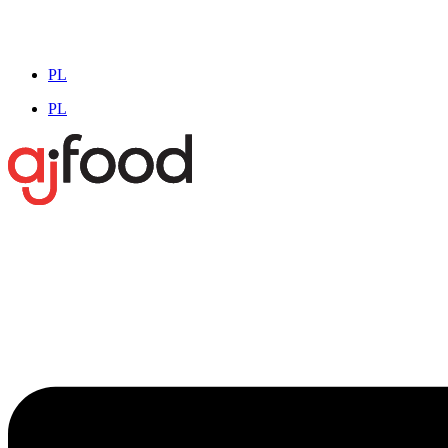
PL
PL