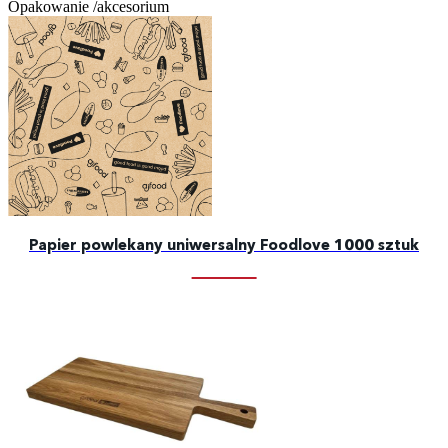
Opakowanie /akcesorium
Papier powlekany uniwersalny Foodlove 1000 sztuk