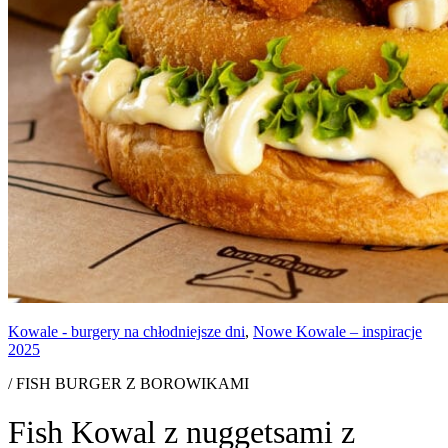
Kowale - burgery na chłodniejsze dni
,
Nowe Kowale – inspiracje
2025
/ FISH BURGER Z BOROWIKAMI
Fish Kowal z nuggetsami z