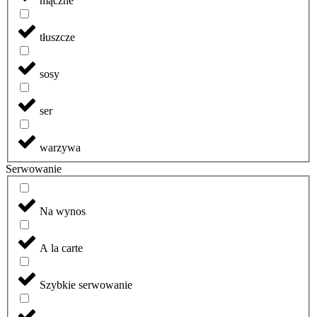
mączne
tłuszcze
sosy
ser
warzywa
Serwowanie
Na wynos
A la carte
Szybkie serwowanie