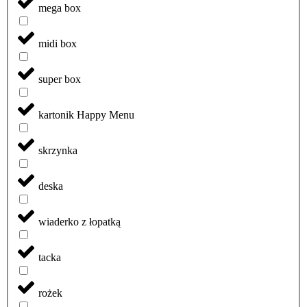
mega box
midi box
super box
kartonik Happy Menu
skrzynka
deska
wiaderko z łopatką
tacka
rożek