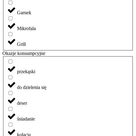
Garnek
Mikrofala
Grill
Okazje konsumpcyjne
przekąski
do dzielenia się
deser
śniadanie
kolacja