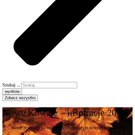
Szukaj ...
wyników
Zobacz wszystko
Nowe Kowale – inspiracje 2025
Nowe pomysły na burgery z chrupiącym serem i jesiennymi
dodatkami