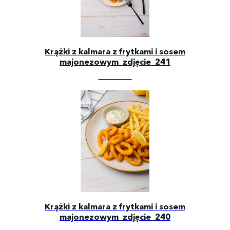
Krążki z kalmara z frytkami i sosem
majonezowym_zdjęcie_241
Krążki z kalmara z frytkami i sosem
majonezowym_zdjęcie_240