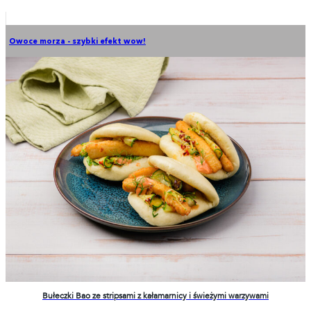
Owoce morza - szybki efekt wow!
Bułeczki Bao ze stripsami z kałamarnicy i świeżymi warzywami