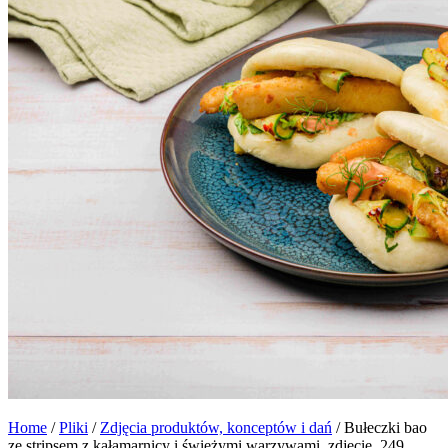
Home
/
Pliki
/
Zdjęcia produktów, konceptów i dań
/
Bułeczki bao
ze stripsem z kałamarnicy i świeżymi warzywami_zdjęcie_249