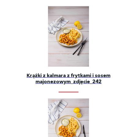
Krążki z kalmara z frytkami i sosem
majonezowym_zdjęcie_242