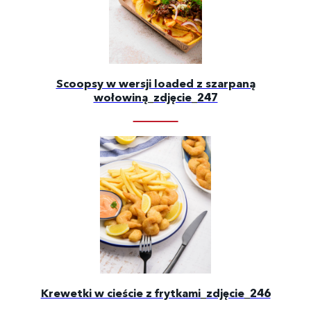
Scoopsy w wersji loaded z szarpaną
wołowiną_zdjęcie_247
Krewetki w cieście z frytkami_zdjęcie_246