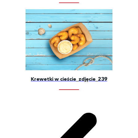
Krewetki w cieście_zdjęcie_239