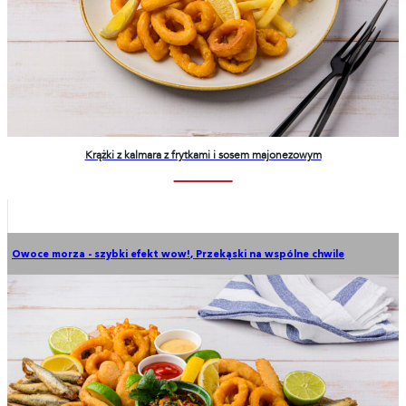
Krążki z kalmara z frytkami i sosem majonezowym
Owoce morza - szybki efekt wow!
,
Przekąski na wspólne chwile