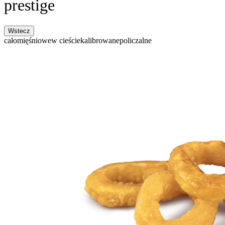
prestige
Wstecz
całomięśniowe
w cieście
kalibrowane
policzalne