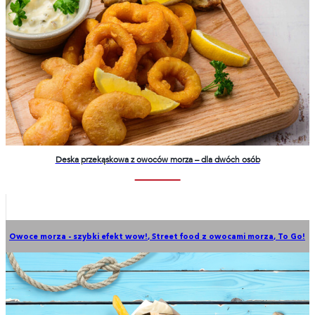
Deska przekąskowa z owoców morza – dla dwóch osób
Owoce morza - szybki efekt wow!
,
Street food z owocami morza
,
To Go!