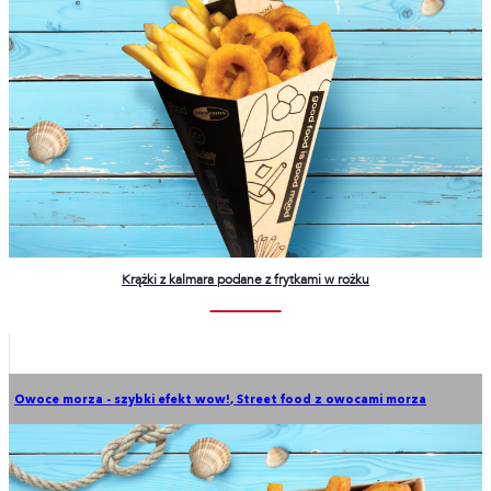
Krążki z kalmara podane z frytkami w rożku
Owoce morza - szybki efekt wow!
,
Street food z owocami morza