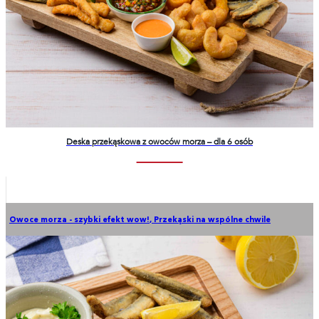
Deska przekąskowa z owoców morza – dla 6 osób
Owoce morza - szybki efekt wow!
,
Przekąski na wspólne chwile