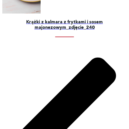
Krążki z kalmara z frytkami i sosem
majonezowym_zdjęcie_240