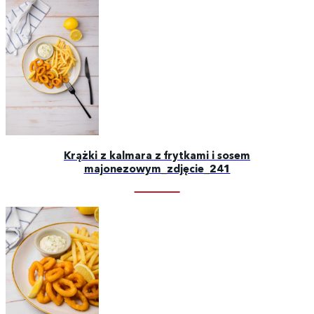
Krążki z kalmara z frytkami i sosem
majonezowym_zdjęcie_241