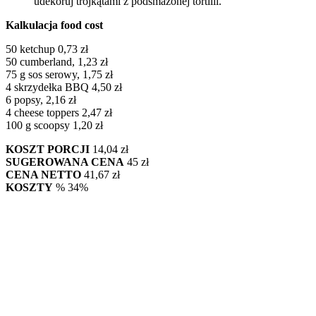
udekoruj trójkątami z podsmażonej tortilli.
Kalkulacja food cost
50 ketchup 0,73 zł
50 cumberland, 1,23 zł
75 g sos serowy, 1,75 zł
4 skrzydełka BBQ 4,50 zł
6 popsy, 2,16 zł
4 cheese toppers 2,47 zł
100 g scoopsy 1,20 zł
KOSZT PORCJI
14,04 zł
SUGEROWANA CENA
45 zł
CENA NETTO
41,67 zł
KOSZTY
% 34%