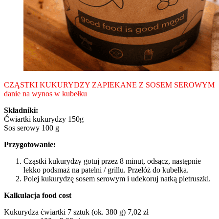
CZĄSTKI KUKURYDZY ZAPIEKANE Z SOSEM SEROWYM
danie na wynos w kubełku
Składniki:
Ćwiartki kukurydzy 150g
Sos serowy 100 g
Przygotowanie:
Cząstki kukurydzy gotuj przez 8 minut, odsącz, następnie
lekko podsmaż na patelni / grillu. Przełóż do kubełka.
Polej kukurydzę sosem serowym i udekoruj natką pietruszki.
Kalkulacja food cost
Kukurydza ćwiartki 7 sztuk (ok. 380 g) 7,02 zł