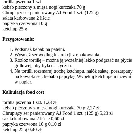
tortilla pszenna 1 szt.
kebab pieczony z mięsa nogi kurczaka 70 g
Chrupiący ser panierowany AJ Food 1 szt. (125 g)
sałata karbowana 2 liście
papryka czerwona 10 g
ketchup 25 g
Przygotowanie:
Podsmaż kebab na patelni.
Wysmaż ser według instrukcji z opakowania.
Rozłóż tortillę – można ją wcześniej lekko podgrzać na płycie
grillowej, aby była elastyczna.
Na tortilli rozsmaruj trochę ketchupu, nałóż sałatę, poszarpany
na kawałki ser, kebab i paprykę. Wypełnij ketchupem i zawiń
w papier.
Kalkulacja food cost
tortilla pszenna 1 szt. 1,23 zł
kebab pieczony z mięsa nogi kurczaka 70 g 2,27 zł
Chrupiący ser panierowany AJ Food 1 szt. (125 g) 5,23 zł
sałata karbowana 2 liście 0,60 zł
papryka czerwona 10 g 0,10 zł
ketchup 25 g 0,40 zł