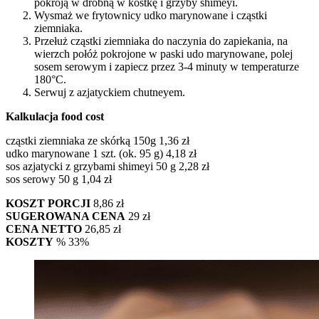
pokroją w drobną w kostkę i grzyby shimeyi.
Wysmaż we frytownicy udko marynowane i cząstki
ziemniaka.
Przełuż cząstki ziemniaka do naczynia do zapiekania, na
wierzch połóż pokrojone w paski udo marynowane, polej
sosem serowym i zapiecz przez 3-4 minuty w temperaturze
180°C.
Serwuj z azjatyckiem chutneyem.
Kalkulacja food cost
cząstki ziemniaka ze skórką 150g 1,36 zł
udko marynowane 1 szt. (ok. 95 g) 4,18 zł
sos azjatycki z grzybami shimeyi 50 g 2,28 zł
sos serowy 50 g 1,04 zł
KOSZT PORCJI
8,86 zł
SUGEROWANA CENA
29 zł
CENA NETTO
26,85 zł
KOSZTY
% 33%