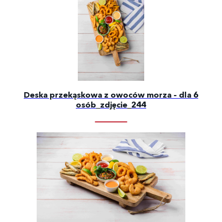
Deska przekąskowa z owoców morza – dla 6
osób_zdjęcie_244