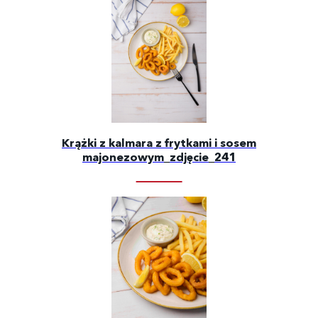
Krążki z kalmara z frytkami i sosem
majonezowym_zdjęcie_241