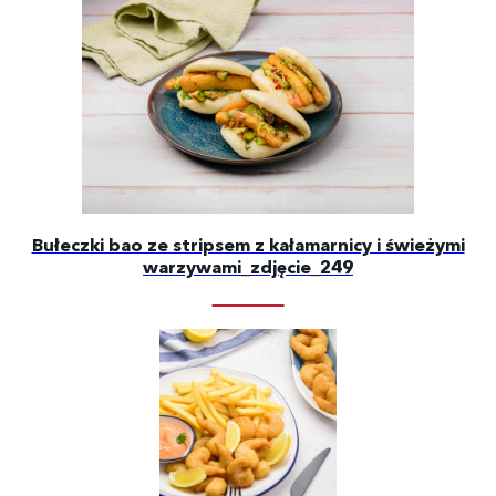
Bułeczki bao ze stripsem z kałamarnicy i świeżymi
warzywami_zdjęcie_249