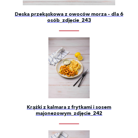
Deska przekąskowa z owoców morza – dla 6
osób_zdjęcie_243
Krążki z kalmara z frytkami i sosem
majonezowym_zdjęcie_242