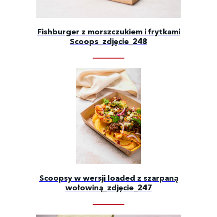
Fishburger z morszczukiem i frytkami
Scoops_zdjęcie_248
Scoopsy w wersji loaded z szarpaną
wołowiną_zdjęcie_247