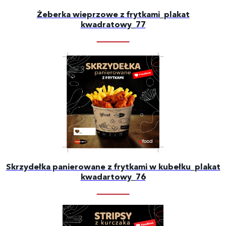
Żeberka wieprzowe z frytkami_plakat
kwadratowy_77
Skrzydełka panierowane z frytkami w kubełku_plakat
kwadartowy_76