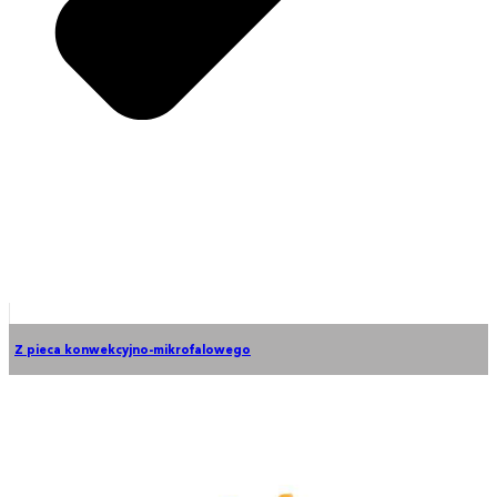
Z pieca konwekcyjno-mikrofalowego