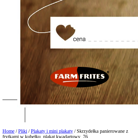
Home
/
Pliki
/
Plakaty i mini plakaty
/
Skrzydełka panierowane z
frytkami w kubełku_plakat kwadartowy_76