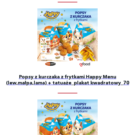
Popsy z kurczaka z frytkami Happy Menu
(lew,małpa,lama) + tatuaże_plakat kwadratowy_70