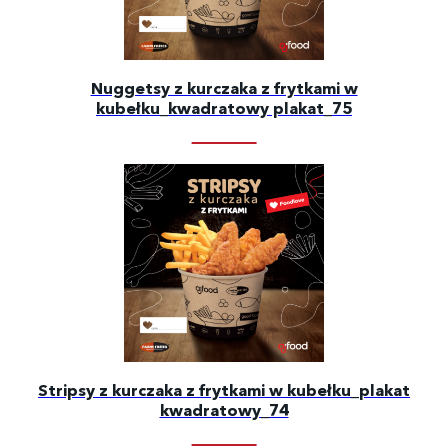
Nuggetsy z kurczaka z frytkami w
kubełku_kwadratowy plakat_75
Stripsy z kurczaka z frytkami w kubełku_plakat
kwadratowy_74