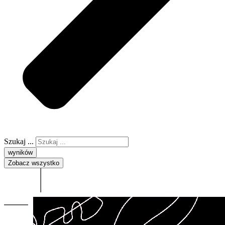
Szukaj ...
wyników
Zobacz wszystko