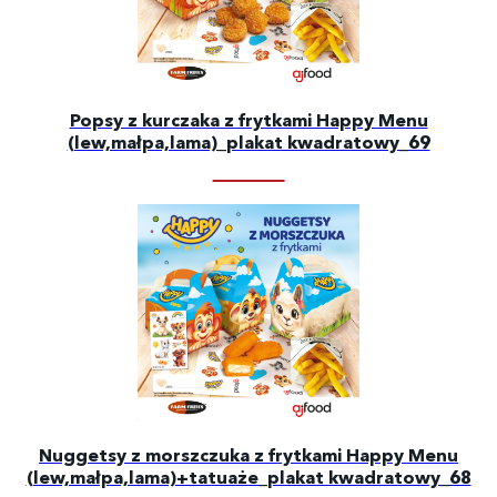
Popsy z kurczaka z frytkami Happy Menu
(lew,małpa,lama)_plakat kwadratowy_69
Nuggetsy z morszczuka z frytkami Happy Menu
(lew,małpa,lama)+tatuaże_plakat kwadratowy_68