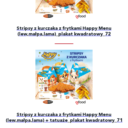
Stripsy z kurczaka z frytkami Happy Menu
(lew,małpa,lama)_plakat kwadratowy_72
Stripsy z kurczaka z frytkami Happy Menu
(lew,małpa,lama) + tatuaże_plakat kwadratowy_71