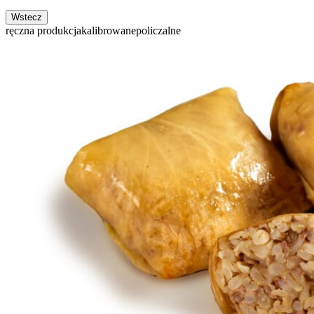
Wstecz
ręczna produkcja
kalibrowane
policzalne