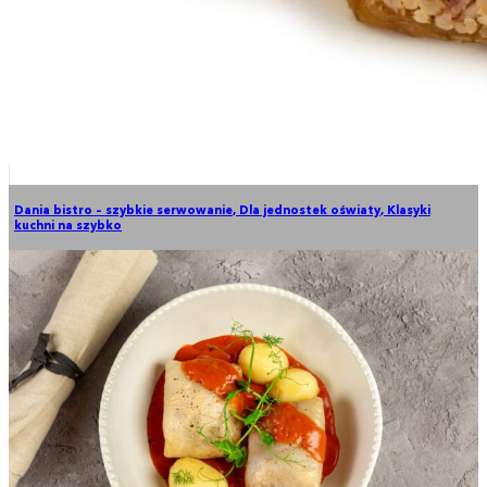
Dania bistro – szybkie serwowanie
,
Dla jednostek oświaty
,
Klasyki
kuchni na szybko