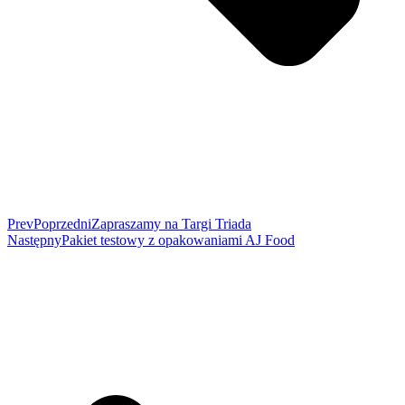
Prev
Poprzedni
Zapraszamy na Targi Triada
Następny
Pakiet testowy z opakowaniami AJ Food