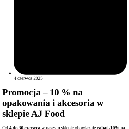
4 czerwca 2025
Promocja – 10 % na
opakowania i akcesoria w
sklepie AJ Food
Od
4 do 30 czerwca
w naszym sklepie obowiązuje
rabat -10%
na