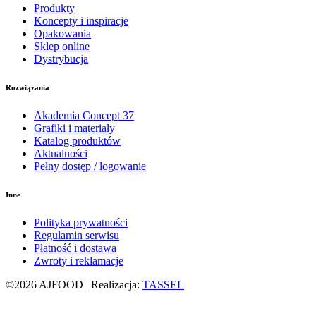
Produkty
Koncepty i inspiracje
Opakowania
Sklep online
Dystrybucja
Rozwiązania
Akademia Concept 37
Grafiki i materiały
Katalog produktów
Aktualności
Pełny dostęp / logowanie
Inne
Polityka prywatności
Regulamin serwisu
Płatność i dostawa
Zwroty i reklamacje
©2026 AJFOOD | Realizacja:
TASSEL