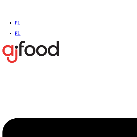
PL
PL