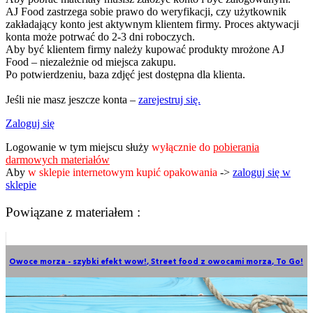
AJ Food zastrzega sobie prawo do weryfikacji, czy użytkownik
zakładający konto jest aktywnym klientem firmy. Proces aktywacji
konta może potrwać do 2-3 dni roboczych.
Aby być klientem firmy należy kupować produkty mrożone AJ
Food – niezależnie od miejsca zakupu.
Po potwierdzeniu, baza zdjęć jest dostępna dla klienta.
Jeśli nie masz jeszcze konta –
zarejestruj się.
Zaloguj się
Logowanie w tym miejscu służy
wyłącznie do
pobierania
darmowych materiałów
Aby
w sklepie internetowym kupić opakowania
->
zaloguj się w
sklepie
Powiązane z materiałem :
Owoce morza - szybki efekt wow!
,
Street food z owocami morza
,
To Go!