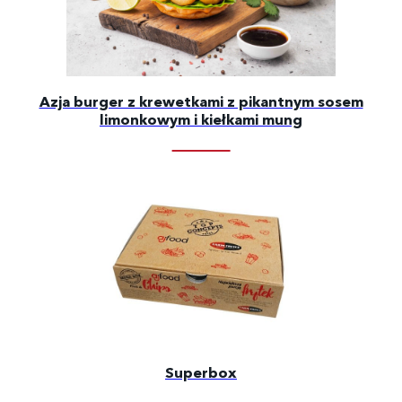
Azja burger z krewetkami z pikantnym sosem
limonkowym i kiełkami mung
Superbox