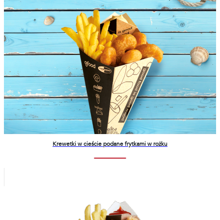
Krewetki w cieście podane frytkami w rożku