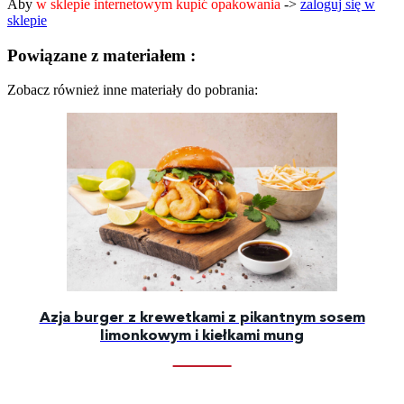
Aby
w sklepie internetowym kupić opakowania
->
zaloguj się w
sklepie
Powiązane z materiałem :
Zobacz również inne materiały do pobrania:
Azja burger z krewetkami z pikantnym sosem
limonkowym i kiełkami mung