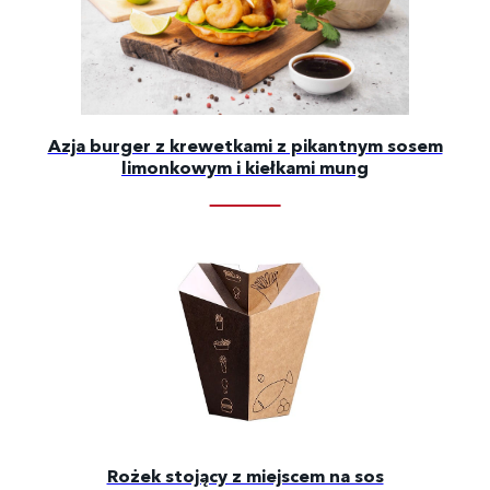
Azja burger z krewetkami z pikantnym sosem
limonkowym i kiełkami mung
Rożek stojący z miejscem na sos