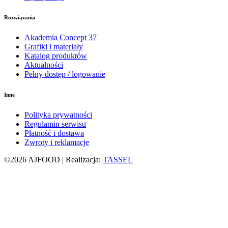
Rozwiązania
Akademia Concept 37
Grafiki i materiały
Katalog produktów
Aktualności
Pełny dostęp / logowanie
Inne
Polityka prywatności
Regulamin serwisu
Płatność i dostawa
Zwroty i reklamacje
©2026 AJFOOD | Realizacja:
TASSEL