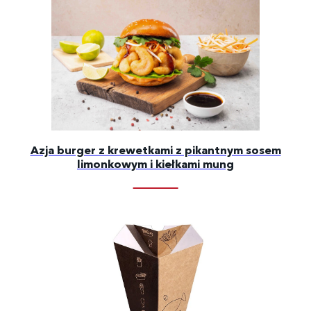
Azja burger z krewetkami z pikantnym sosem
limonkowym i kiełkami mung