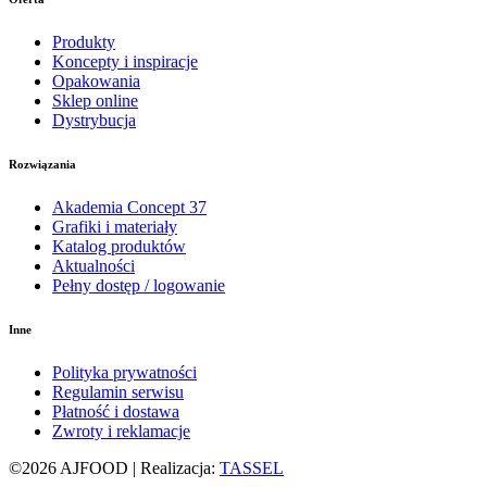
Produkty
Koncepty i inspiracje
Opakowania
Sklep online
Dystrybucja
Rozwiązania
Akademia Concept 37
Grafiki i materiały
Katalog produktów
Aktualności
Pełny dostęp / logowanie
Inne
Polityka prywatności
Regulamin serwisu
Płatność i dostawa
Zwroty i reklamacje
©2026 AJFOOD | Realizacja:
TASSEL